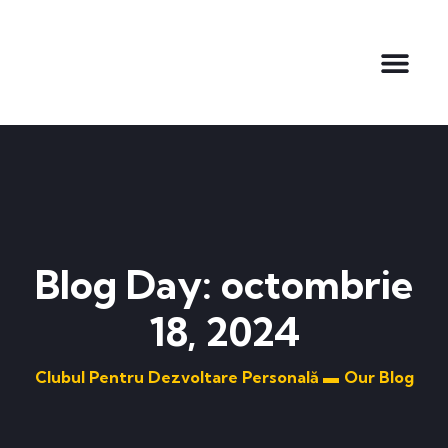
Clubul In Co
Blog Day: octombrie
18, 2024
Clubul Pentru Dezvoltare Personală ▬
Our Blog