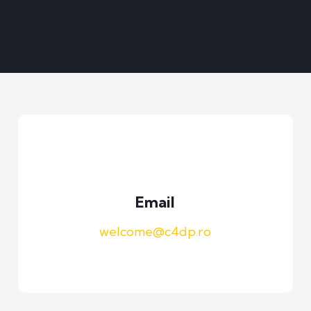
Email
welcome@c4dp.ro