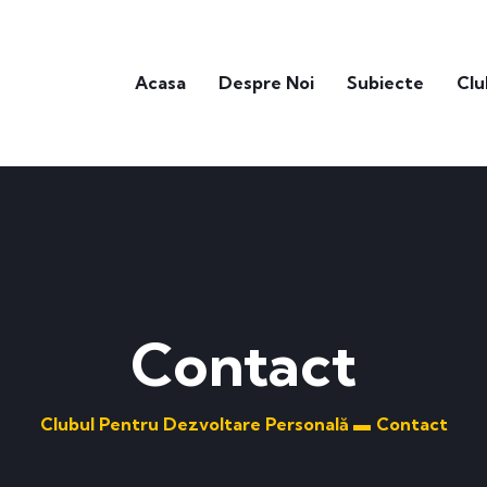
Acasa
Despre Noi
Subiecte
Clu
Contact
Clubul Pentru Dezvoltare Personală ▬
Contact