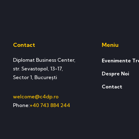
Contact
Meniu
Diplomat Business Center,
Evenimente Tr
str. Sevastopol, 13-17,
Despre Noi
Sector 1, București
Contact
welcome@c4dp.ro
Phone:
+40 743 884 244