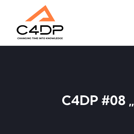
C4DP #08 „P