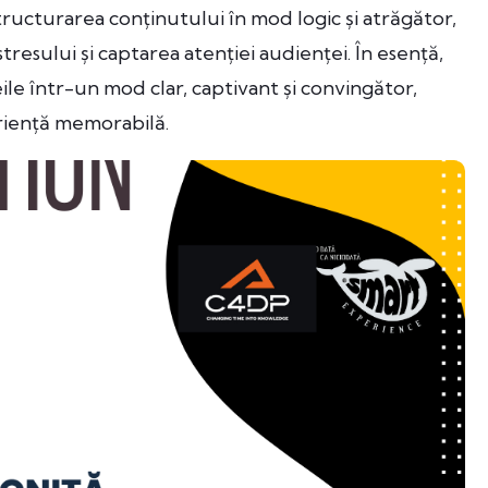
structurarea conținutului în mod logic și atrăgător,
resului și captarea atenției audienței. În esență,
le într-un mod clar, captivant și convingător,
riență memorabilă.