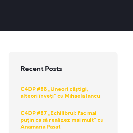
Recent Posts
C4DP #88 „Uneori câștigi,
alteori înveți” cu Mihaela Iancu
C4DP #87 „Echilibrul: fac mai
puțin ca să realizez mai mult” cu
Anamaria Pasat