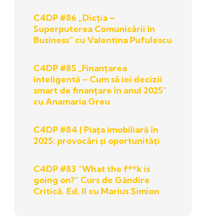
C4DP #86 „Dicția –
Superputerea Comunicării în
Business” cu Valentina Pufulescu
C4DP #85 „Finanțarea
inteligentă – Cum să iei decizii
smart de finanțare în anul 2025”
cu Anamaria Greu
C4DP #84 | Piața imobiliară în
2025: provocări și oportunități
C4DP #83 “What the f**k is
going on?” Curs de Gândire
Critică. Ed. II cu Marius Simion