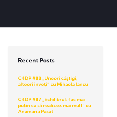
Recent Posts
C4DP #88 „Uneori câștigi,
alteori înveți” cu Mihaela Iancu
C4DP #87 „Echilibrul: fac mai
puțin ca să realizez mai mult” cu
Anamaria Pasat