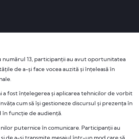
 numărul 13, participanții au avut oportunitatea
ățile de a-și face vocea auzită și înțeleasă în
nale.
 a fost înțelegerea și aplicarea tehnicilor de vorbit
 învăța cum să își gestioneze discursul și prezența în
l în funcție de audiență.
nilor puternice în comunicare. Participanții au
 și de a-și transmite mesajul într-un mod care să