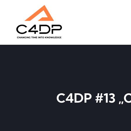
C4DP #13 „C