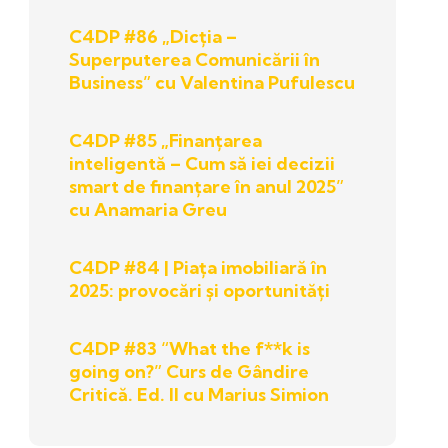
C4DP #86 „Dicția –
Superputerea Comunicării în
Business” cu Valentina Pufulescu
C4DP #85 „Finanțarea
inteligentă – Cum să iei decizii
smart de finanțare în anul 2025”
cu Anamaria Greu
C4DP #84 | Piața imobiliară în
2025: provocări și oportunități
C4DP #83 “What the f**k is
going on?” Curs de Gândire
Critică. Ed. II cu Marius Simion