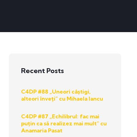
Recent Posts
C4DP #88 „Uneori câștigi,
alteori înveți” cu Mihaela Iancu
C4DP #87 „Echilibrul: fac mai
puțin ca să realizez mai mult” cu
Anamaria Pasat