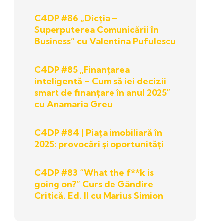
C4DP #86 „Dicția –
Superputerea Comunicării în
Business” cu Valentina Pufulescu
C4DP #85 „Finanțarea
inteligentă – Cum să iei decizii
smart de finanțare în anul 2025”
cu Anamaria Greu
C4DP #84 | Piața imobiliară în
2025: provocări și oportunități
C4DP #83 “What the f**k is
going on?” Curs de Gândire
Critică. Ed. II cu Marius Simion