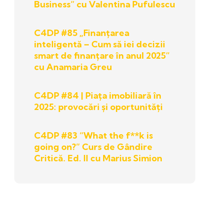
Business” cu Valentina Pufulescu
C4DP #85 „Finanțarea
inteligentă – Cum să iei decizii
smart de finanțare în anul 2025”
cu Anamaria Greu
C4DP #84 | Piața imobiliară în
2025: provocări și oportunități
C4DP #83 “What the f**k is
going on?” Curs de Gândire
Critică. Ed. II cu Marius Simion