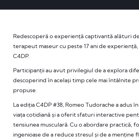
Redescoperă o experiență captivantă alături 
terapeut maseur cu peste 17 ani de experiență,
C4DP.
Participanții au avut privilegiul de a explora di
descoperind în același timp cele mai întâlnite pr
propuse.
La ediția C4DP #38, Romeo Tudorache a adus în p
viața cotidiană și a oferit sfaturi interactive 
tensiunea musculară. Cu o abordare practică, f
ingenioase de a reduce stresul și de a menține fle