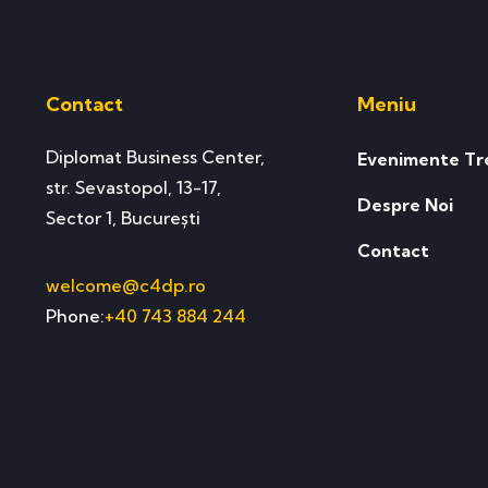
Contact
Meniu
Diplomat Business Center,
Evenimente Tr
str. Sevastopol, 13-17,
Despre Noi
Sector 1, București
Contact
welcome@c4dp.ro
Phone:
+40 743 884 244