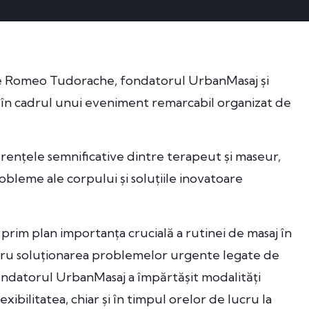
de Romeo Tudorache, fondatorul UrbanMasaj și
 în cadrul unui eveniment remarcabil organizat de
ferențele semnificative dintre terapeut și maseur,
obleme ale corpului și soluțiile inovatoare
rim plan importanța crucială a rutinei de masaj în
pentru soluționarea problemelor urgente legate de
ondatorul UrbanMasaj a împărtășit modalități
xibilitatea, chiar și în timpul orelor de lucru la