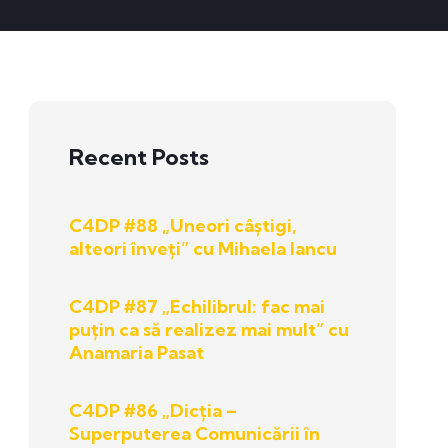
Recent Posts
C4DP #88 „Uneori câștigi,
alteori înveți” cu Mihaela Iancu
C4DP #87 „Echilibrul: fac mai
puțin ca să realizez mai mult” cu
Anamaria Pasat
C4DP #86 „Dicția –
Superputerea Comunicării în